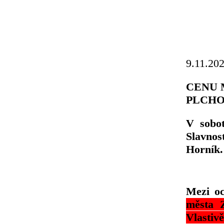
9.11.20
CENU 
PLCH
V sobot
Slavnos
Horník.
Mezi oc
města Z
Vlasti