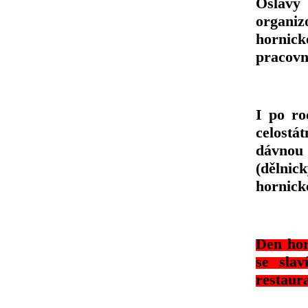
Oslavy 
organiz
hornic
pracovn
I po ro
celostá
dávnou 
(dělnic
hornick
Den hor
se sla
restaur