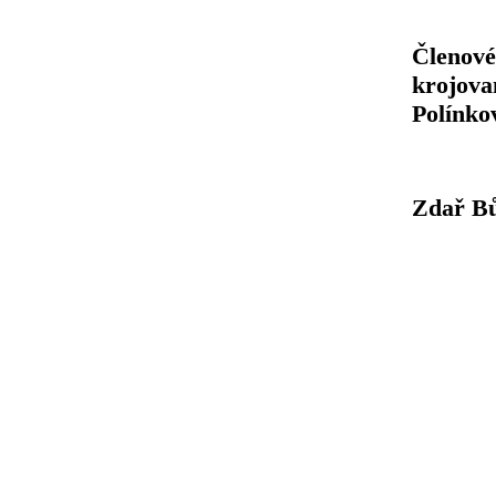
Členové
krojova
Polínko
Zdař B