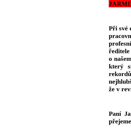
JARMI
Při své
pracov
profes
ředitel
o našem
který s
rekordů
nejhlub
že v re
Paní Ja
přejeme