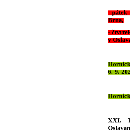
- pátek
Brna,
- čtvrt
v Oslav
Hornick
6. 9. 20
Hornické
XXI. T
Oslavan