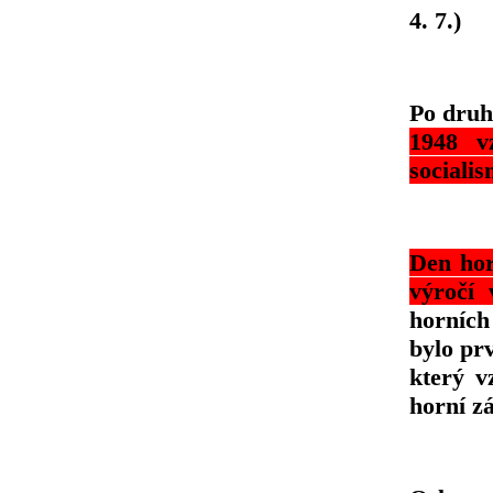
4. 7.)
Po druh
1948 v
socialis
Den hor
výroč
horních
bylo pr
který v
horní z