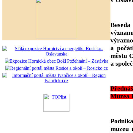
Beseda
význam
výrazno
a počát
městu O
a spole
Předná
Muzea 
Podnika
muzeu n