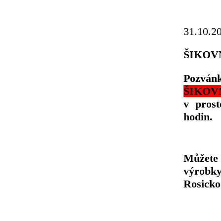
31.10.2
ŠIKOVN
Pozván
ŠIKOV
v pros
hodin.
Můžete 
výrobky
Rosicko