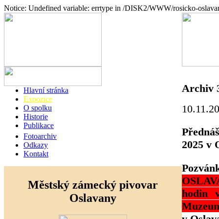
Notice: Undefined variable: errtype in /DISK2/WWW/rosicko-oslava
Archiv 
Hlavní stránka
Expozice
10.11.2
O spolku
Historie
Publikace
Předná
Fotoarchiv
2025 v 
Odkazy
Kontakt
Pozvá
OSLAVAN
Městský zámecký pivovar
hodin 
Oslavany
Muzeum 
v Oslav