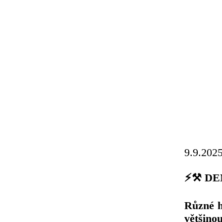
9.9.202
⚡️⚒ DE
Různé h
většino