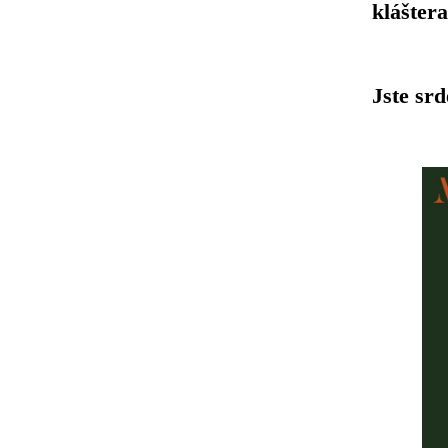
klášter
Jste sr