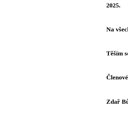
2025.
Na všec
Těším s
Členové
Zdař B