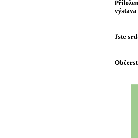
Přilože
výstava 
Jste sr
Občerst