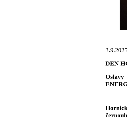
3.9.202
DEN H
Oslavy
ENERGET
Hornic
černouh