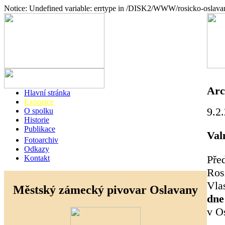
Notice: Undefined variable: errtype in /DISK2/WWW/rosicko-oslava
Arc
Hlavní stránka
Expozice
9.2
O spolku
Historie
Publikace
Val
Fotoarchiv
Odkazy
Pře
Kontakt
Ros
Vla
Městský zámecký pivovar Oslavany
dne
v O