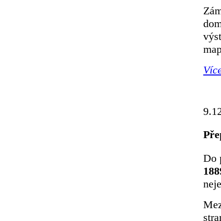
Zám
dom
výs
mapo
Víc
9.1
Pře
Do 
188
neje
Mez
stra