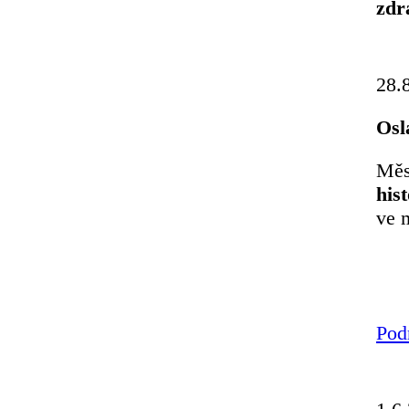
zdr
28.
Osl
Měs
his
ve 
Pod