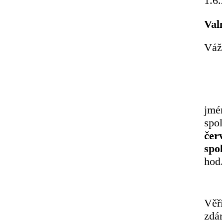
1.6
Val
Váž
jmé
spo
čer
spo
hod
Věř
zdá