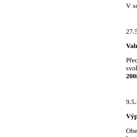
V s
27.
Val
Pře
svo
200
9.5
Výp
Obe