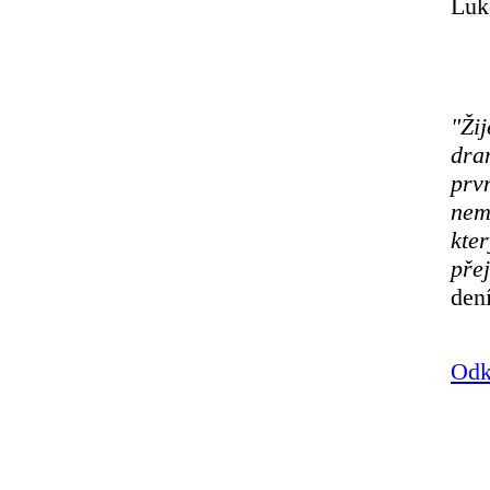
Luk
"Ži
dram
prv
nem
kter
pře
den
Odk