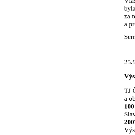
Vla
byl
za 
a p
Sem
25.
Výs
TJ 
a o
100
Sla
200
Výs