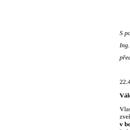
S p
Ing
pře
22.
Vál
Vla
zve
v b