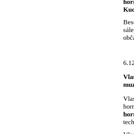
hor
Kud
Bes
sál
obč
6.1
Vla
muz
Vla
hor
hor
tec