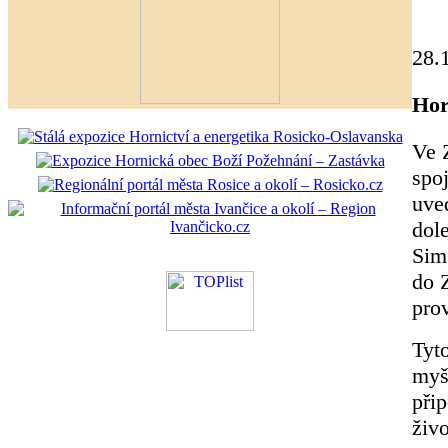
28.
Hor
Ve 
spo
uve
dol
Sim
do 
prov
Tyt
myš
při
živo