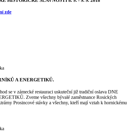
 HISTORICKÉ SLAVNOSTI 8. 9. - 9. 9. 2018
ní zde
ka
ORNÍKŮ A ENERGETIKŮ.
 hod se v zámecké restauraci uskuteční již tradiční oslava DNE
ETIKŮ. Zveme všechny bývalé zaměstnance Rosických
trárny Prosincové stávky a všechny, kteří mají vztah k hornickému
ka