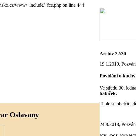
nsko.cz/www/_include/_fce.php on line 444
Archiv 22/30
19.1.2019, Pozván
Povídání o kuchy
Ve středu 30. led
babiček.
Teple se obelčte, d
var Oslavany
24.8.2018, Pozván