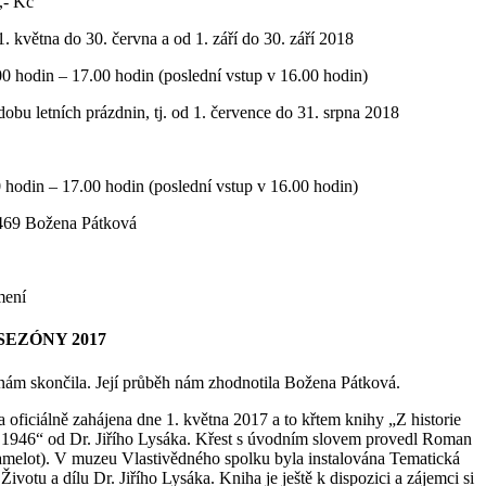
,- Kč
. května do 30. června a od 1. září do 30. září 2018
00 hodin – 17.00 hodin (poslední vstup v 16.00 hodin)
dobu letních prázdnin, tj. od 1. července do 31. srpna 2018
0 hodin – 17.00 hodin (poslední vstup v 16.00 hodin)
469 Božena Pátková
mení
EZÓNY 2017
ám skončila. Její průběh nám zhodnotila Božena Pátková.
a oficiálně zahájena dne 1. května 2017 a to křtem knihy „Z historie
 1946“ od Dr. Jiřího Lysáka. Křest s úvodním slovem provedl Roman
melot). V muzeu Vlastivědného spolku byla instalována Tematická
ivotu a dílu Dr. Jiřího Lysáka. Kniha je ještě k dispozici a zájemci si