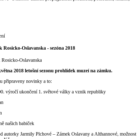
ení
ek Rosicko-Oslavanska - sezóna 2018
k Rosicko-Oslavanska
.května 2018 letošní sezonu prohlídek muzeí na zámku.
ou připraveny novinky a to:
0. výročí ukončení 1. světové války a vznik republiky
an
n
ně našich babiček
od autorky Jarmily Plchové – Zámek Oslavany a Althannové, možnost