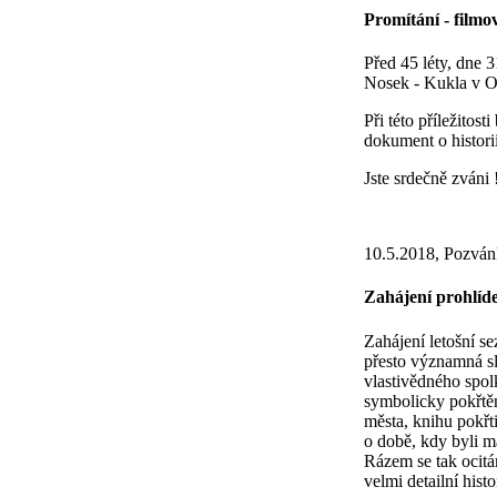
Promítání - filmo
Před 45 léty, dne 
Nosek - Kukla v O
Při této příležito
dokument o histori
Jste srdečně zváni 
10.5.2018, Pozván
Zahájení prohlíd
Zahájení letošní s
přesto významná sl
vlastivědného spo
symbolicky pokřtě
města, knihu pokřt
o době, kdy byli m
Rázem se tak ocitá
velmi detailní hist