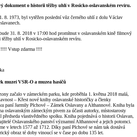
vý dokument o historii těžby uhlí v Rosicko-oslavanském revíru.
31. 8. 1973, byl vytěžen poslední vůz černého uhlí z dolu Václav
slavanech.
sti bude 31. 8. 2018 v 17:00 hod promítnut v oslavanském kině filmový
i těžby uhlí v Rosicko-oslavanském revíru.
!!!!! Vstup zdarma !!!!
ka
ek muzeí VSR-O a muzea hasičů
ezony začalo v zámeckém parku, kde proběhla 1. května 2018 malá,
avnost – Křest nové knihy oslavanské historičky a členky
lku paní Jarmily Plchové – Zámek Oslavany a Althannové. Kniha byla
na oslavanským zámeckým pivem za účasti autorky, místostarosty
il předseda vlastivědného spolku. Kniha pojednává o historii Oslavan,
ajitelé Oslavanského panství významní Althannové a jejich potomci.
me v letech 1577 až 1712. Díky paní Plchové se nám tak dostává
orický obraz té doby vinoucí se v čase po dobu 135 let.