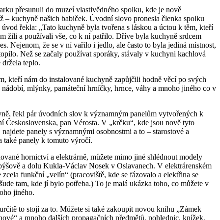
parku přesunuli do muzeí vlastivědného spolku, kde je nově
áž – kuchyně našich babiček. Úvodní slovo pronesla členka spolku
 úvod řekla: „Tato kuchyně byla tvořena s láskou a úctou k těm, kteří
 žili a používali vše, co k ní patřilo. Dříve byla kuchyně srdcem
. Nejenom, že se v ní vařilo i jedlo, ale často to byla jediná místnost,
 topilo. Než se začaly používat sporáky, stávaly v kuchyni kachlová
držela teplo.
 kteří nám do instalované kuchyně zapůjčili hodně věcí po svých
 nádobí, mlýnky, památeční hrníčky, hrnce, váhy a mnoho jiného co v
yně, řekl pár úvodních slov k významným panelům vytvořených k
ní Československa, pan Vérosta. V „krčku“, kde jsou nově tyto
, najdete panely s významnými osobnostmi a to – starostové a
a také panely k tomuto výročí.
ované hornictví a elektrárně, můžete mimo jiné shlédnout modely
býšově a dolu Kukla-Václav Nosek v Oslavanech. V elektrárenském
 zcela funkční „velín“ (pracoviště, kde se fázovalo a elektřina se
všude tam, kde jí bylo potřeba.) To je malá ukázka toho, co můžete v
oho jiného.
 určitě to stojí za to. Můžete si také zakoupit novou knihu „Zámek
nové“ a mnoho dalších propagačních předmětů, pohlednic, knížek,