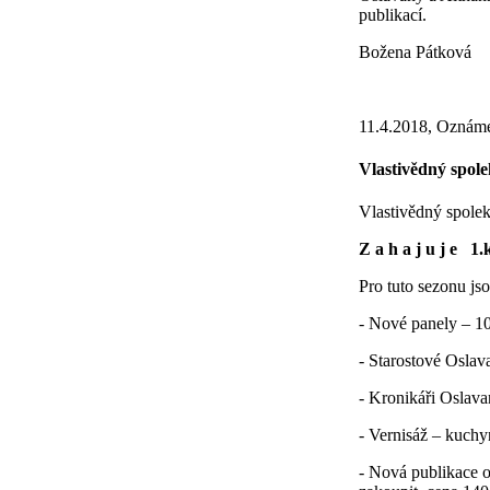
publikací.
Božena Pátková
11.4.2018, Oznám
Vlastivědný spol
Vlastivědný spole
Z a h a j u j e 1
Pro tuto sezonu js
- Nové panely – 10
- Starostové Oslav
- Kronikáři Oslava
- Vernisáž – kuchy
- Nová publikace 