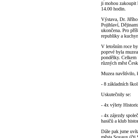
ji mohou zakoupit
14.00 hodin.
Výstava, Dr. Jiříh
Pojihlaví, Dějinam
ukončena. Pro příš
republiky a kuchyn
V letošním roce by
poprvé byla muzea
pondělky. Celkem t
různých měst České
Muzea navštívilo, 
- 8 základních ško
Uskutečnily se:
- 4x výlety Histo
- 4x zájezdy spole
hasičů a klub histo
Dále pak jsme uvít
města Soyaux (čti 