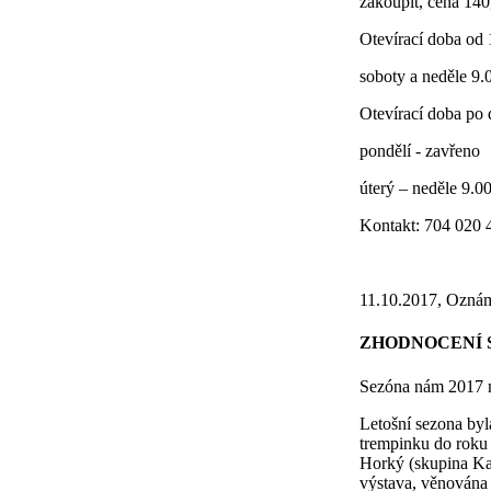
zakoupit, cena 140
Otevírací doba od 1
soboty a neděle 9.
Otevírací doba po 
pondělí - zavřeno
úterý – neděle 9.0
Kontakt: 704 020 
11.10.2017, Ozná
ZHODNOCENÍ S
Sezóna nám 2017 n
Letošní sezona byl
trempinku do roku
Horký (skupina Ka
výstava, věnována Ž