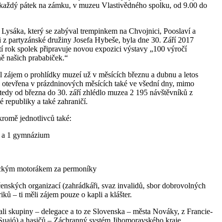
 každý pátek na zámku, v muzeu Vlastivědného spolku, od 9.00 do
o Lysáka, který se zabýval trempinkem na Chvojnici, Pooslaví a
i z partyzánské družiny Josefa Hybeše, byla dne 30. Září 2017
tí rok spolek připravuje novou expozici výstavy „100 výročí
ě našich prababiček.“
l zájem o prohlídky muzeí už v měsících březnu a dubnu a letos
 otevřena v prázdninových měsících také ve všední dny, mimo
edy od března do 30. září zhlédlo muzea 2 195 návštěvníků z
 republiky a také zahraničí.
kromě jednotlivců také:
l a 1 gymnázium
rickým motorákem za permoníky
čenských organizací (zahrádkáři, svaz invalidů, sbor dobrovolných
riků – ti měli zájem pouze o kapli a klášter.
ali skupiny – delegace a to ze Slovenska – města Nováky, z Francie-
Suajó) a hasičů – Záchranný systém Jihomoravského kraje.