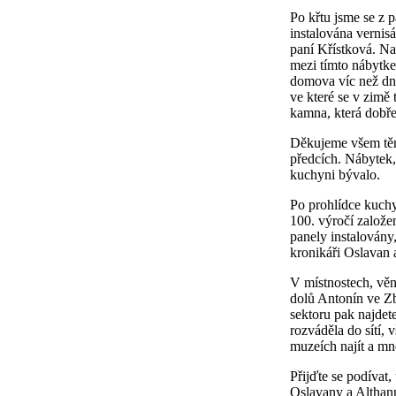
Po křtu jsme se z 
instalována vernis
paní Křístková. Na
mezi tímto nábytkem
domova víc než dnes
ve které se v zimě
kamna, která dobře 
Děkujeme všem těm,
předcích. Nábytek,
kuchyni bývalo.
Po prohlídce kuch
100. výročí založe
panely instalovány
kronikáři Oslavan 
V místnostech, věn
dolů Antonín ve Z
sektoru pak najdete
rozváděla do sítí, 
muzeích najít a mn
Přijďte se podívat,
Oslavany a Althan