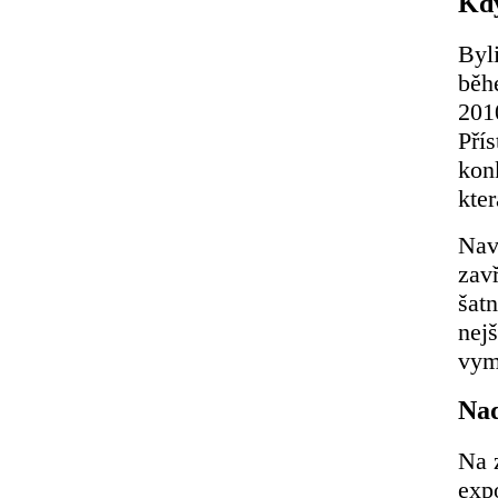
Kd
Byl
běhe
201
Pří
kon
kter
Nav
zavř
šat
nej
vymy
Nad
Na 
exp