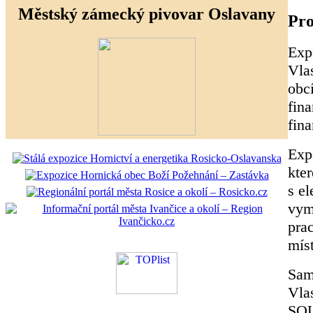
Městský zámecký pivovar Oslavany
Pro
Exp
Vla
obc
fin
fin
Exp
kte
s el
vyma
pra
mís
Sam
Vla
SOU