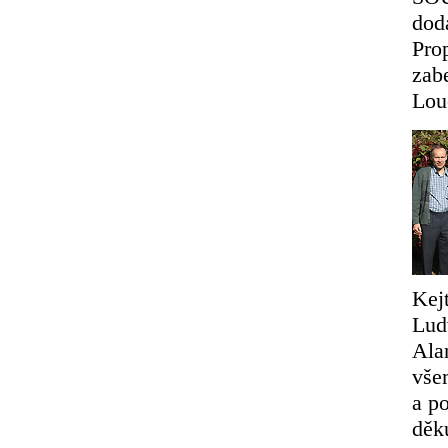
dod
Pro
zab
Lou
Kejt
Lud
Ala
vše
a p
děk