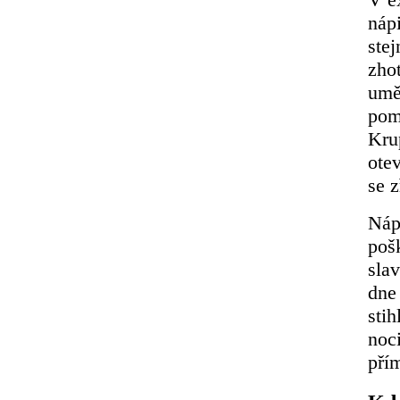
náp
ste
zho
umě
pom
Kru
ote
se z
Náp
poš
sla
dne
stih
noc
pří