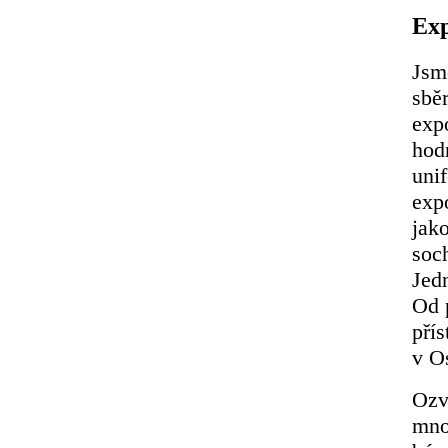
Exp
Jsm
sbě
exp
hod
uni
exp
jako
soc
Jed
Od 
přís
v O
Ozv
mno