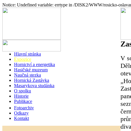
Notice: Undefined variable: errtype in /DISK2/WWW/rosicko-oslava
Zas
Hlavní stránka
V s
Expozice
Děl
Hornictví a energetika
Hasičské muzeum
otev
Naučná stezka
„Ho
Hornická Zastávka
Masarykova studánka
Zas
O spolku
pan
Historie
Publikace
sez
Fotoarchiv
čern
Odkazy
prů
Kontakt
diva