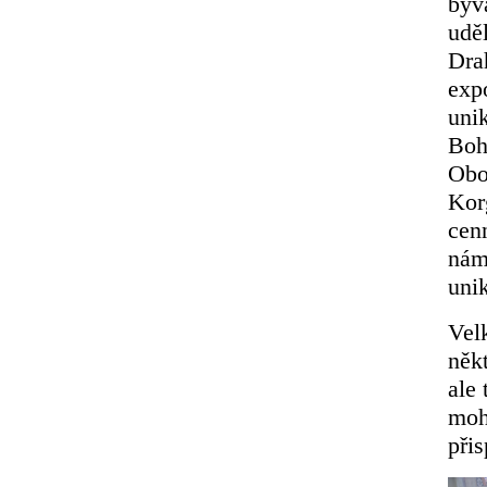
býv
udě
Dra
expo
unik
Boh
Oboh
Kor
cen
nám
uni
Velk
něk
ale
moh
přis