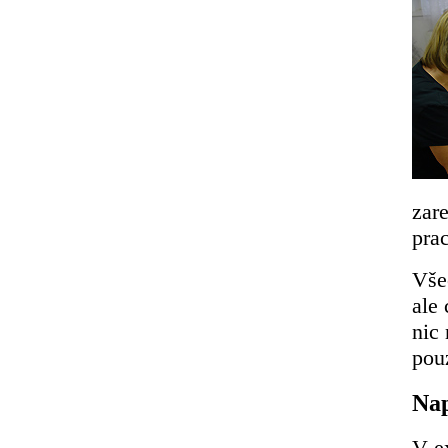
zar
pra
Vše
ale
nic
pouz
Nap
V ex