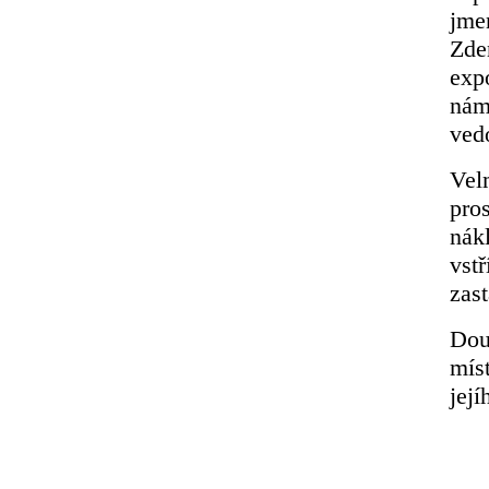
jmen
Zde
expo
nám
ved
Vel
pro
nák
vst
zas
Dou
mís
její