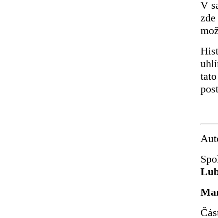
V s
zde
možn
Hist
uhlí
tat
pos
Aut
Spo
Lub
Mar
Čás