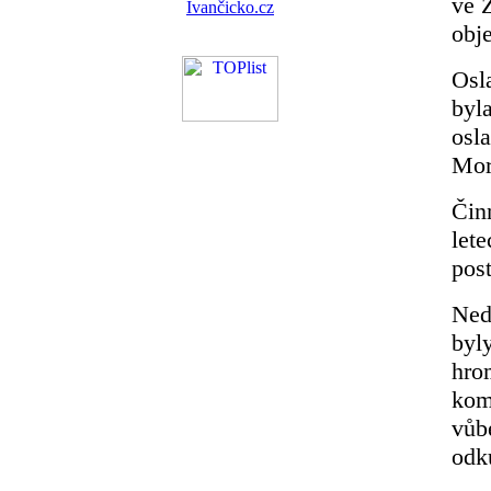
ve 
obje
Osl
byl
osla
Mor
Čin
let
pos
Ned
byl
hro
kom
vůb
odku