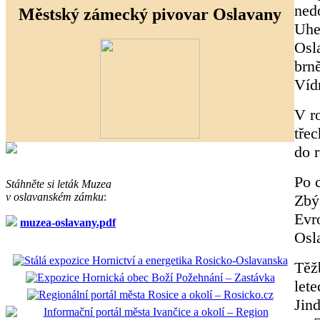
ned
Městský zámecký pivovar Oslavany
Uhe
Osl
brn
Víd
V r
tře
do 
Po c
Stáhněte si leták Muzea
v oslavanském zámku
:
Zbý
Evro
muzea-oslavany.pdf
Osl
Těž
lete
Jin