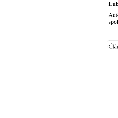
Lub
Aut
spo
Člá