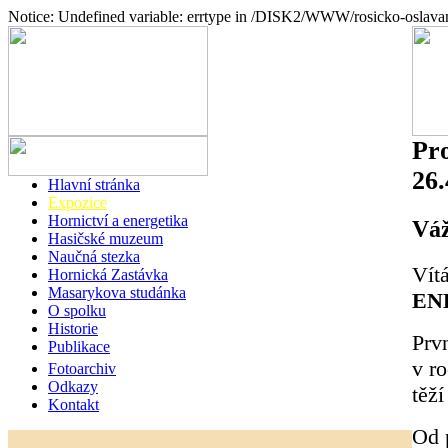
Notice: Undefined variable: errtype in /DISK2/WWW/rosicko-oslava
Pro
26.
Hlavní stránka
Expozice
Hornictví a energetika
Váž
Hasičské muzeum
Naučná stezka
Vít
Hornická Zastávka
Masarykova studánka
ENE
O spolku
Historie
Prv
Publikace
v r
Fotoarchiv
Odkazy
těží
Kontakt
Od p