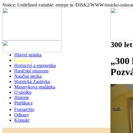
Notice: Undefined variable: errtype in /DISK2/WWW/rosicko-oslava
300 let
Hlavní stránka
„300 
Expozice
Hornictví a energetika
Pozvá
Hasičské muzeum
Naučná stezka
Hornická Zastávka
Masarykova studánka
O spolku
Historie
Publikace
Fotoarchiv
Odkazy
Kontakt