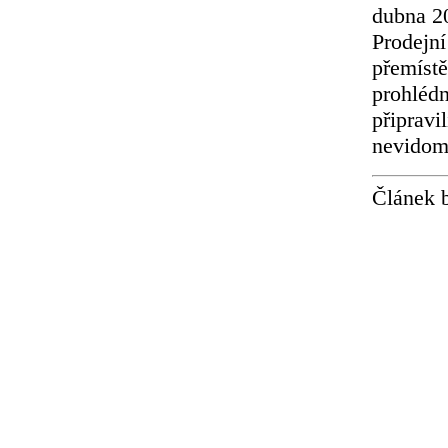
dubna 20
Prodejn
přemístě
prohlédn
připravi
nevidom
Článek 