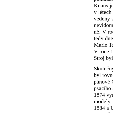
Knaus je
v létech
vedeny 
nevidomé
ně. V r
tedy dne
Marie Te
V roce 1
Stroj by
Skutečný
byl rovn
pánové C
psacího 
1874 vyr
modely,
1884 a U