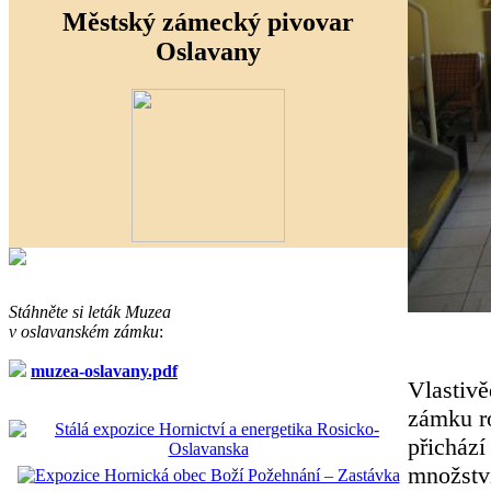
Městský zámecký pivovar
Oslavany
Stáhněte si leták Muzea
v oslavanském zámku
:
muzea-oslavany.pdf
Vlastiv
zámku ro
přichází
množství