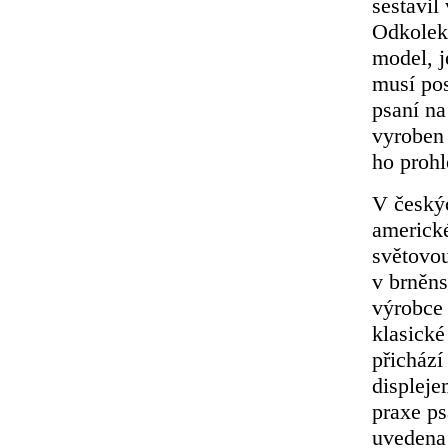
sestavil
Odkolek,
model, j
musí pos
psaní na
vyroben 
ho proh
V českýc
americk
světovou
v brněns
výrobce 
klasické
přichází
displeje
praxe ps
uvedena 