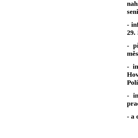
nah
sen
- i
29. 
- p
měs
- i
Hov
Pol
- i
pra
- a 