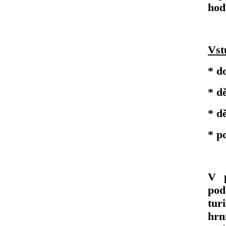
hod
Vst
* d
* dě
* d
* p
V p
pod
tur
hrn