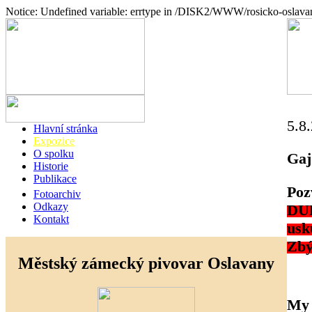
Notice: Undefined variable: errtype in /DISK2/WWW/rosicko-oslava
5.8
Hlavní stránka
Expozice
O spolku
Gaj
Historie
Publikace
Po
Fotoarchiv
Odkazy
DU
Kontakt
usk
Zbý
Městský zámecký pivovar Oslavany
My 