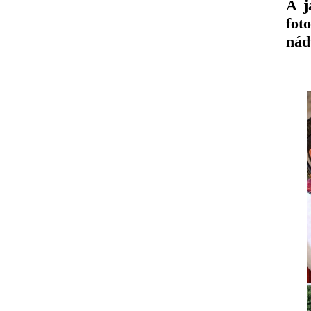
A j
fot
nád