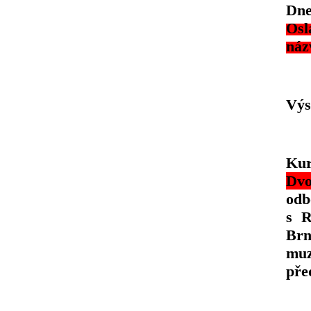
Dne
Osl
náz
Výs
Kur
Dvo
odb
s R
Brn
muz
pře