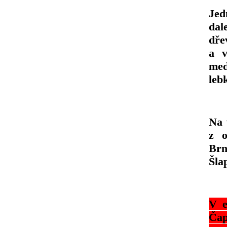
Je
dal
dře
a v
med
leb
Na 
z o
Brn
Šla
V e
Čap