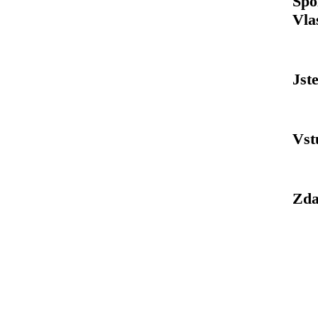
Spo
Vla
Jst
Vst
Zda