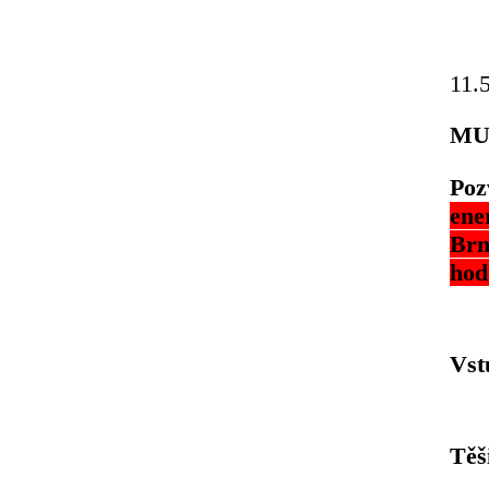
11.
MUZ
Po
ene
Brn
hod
Vst
Těš