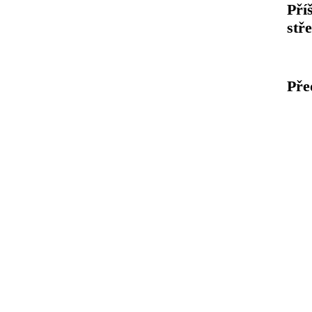
Pří
stř
Pře