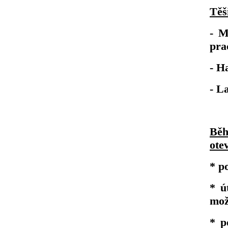
Těš
- M
pra
- H
- L
Běh
ote
* p
* ú
mož
* p