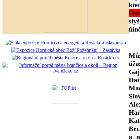
kte
Osl
sly
ňin
Můž
úža
Gaj
Dai
Maď
Slo
Ale
Han
Kat
Bec
a n