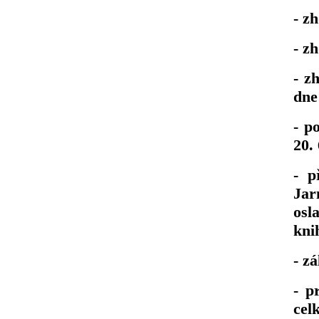
- z
- z
- z
dne
- p
20.
- p
Jar
osl
kni
- z
- p
cel