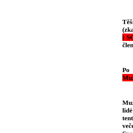
Těš
(zk
i 
čle
Po 
Muz
Muz
lid
ten
več