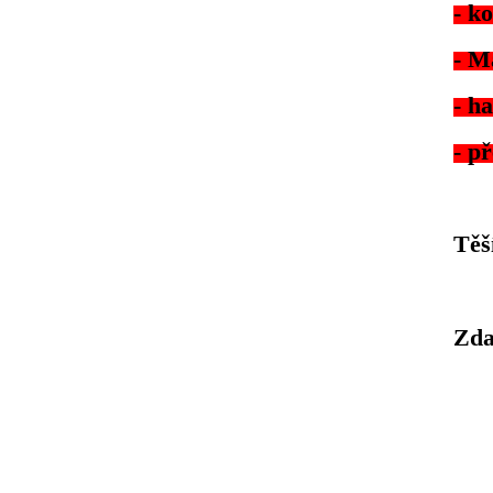
- k
- M
- h
- p
Těš
Zda