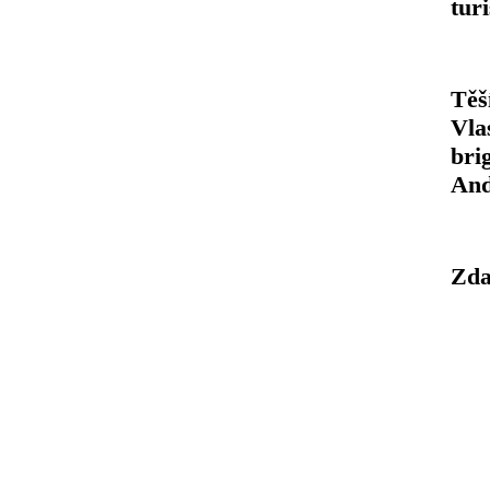
tur
Těš
Vla
bri
And
Zda