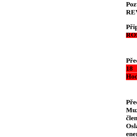
Po
REV
Př
RO
Pře
18 
Hod
Pře
Muz
čle
Osl
ene