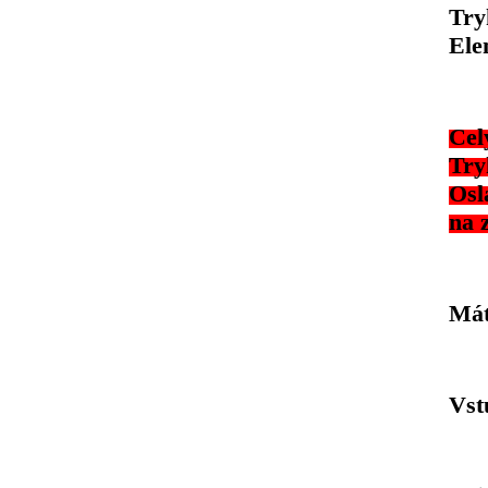
Try
Ele
Cel
Try
Osl
na 
Mát
Vst