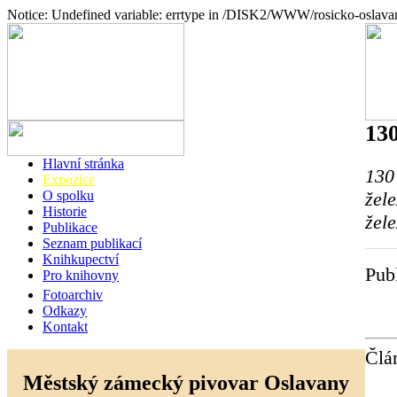
Notice: Undefined variable: errtype in /DISK2/WWW/rosicko-oslava
130
Hlavní stránka
130
Expozice
žele
O spolku
Historie
žel
Publikace
Seznam publikací
Knihkupectví
Pub
Pro knihovny
Fotoarchiv
Odkazy
Kontakt
Člá
Městský zámecký pivovar Oslavany