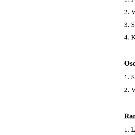
2. 
3. 
4. K
Oso
1. 
2. V
Ran
1. 