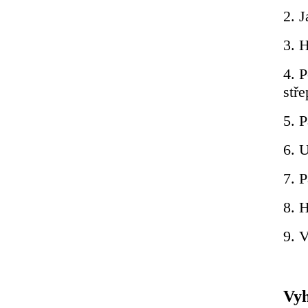
2. 
3. 
4. 
stř
5. 
6. U
7. P
8. 
9. 
Vyh