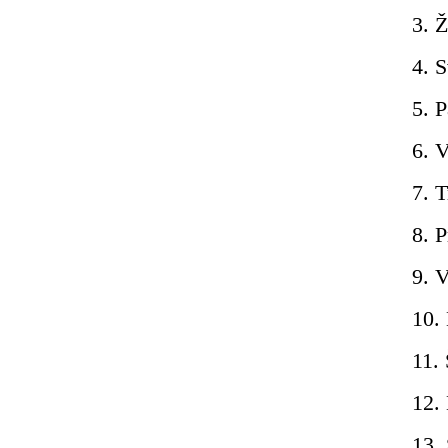
3. 
4. 
5. P
6. V
7. T
8. P
9. 
10.
11.
12. 
13.