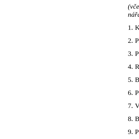
(vč
nář
1. K
2. P
3. P
4. R
5. B
6. P
7. V
8. B
9. 