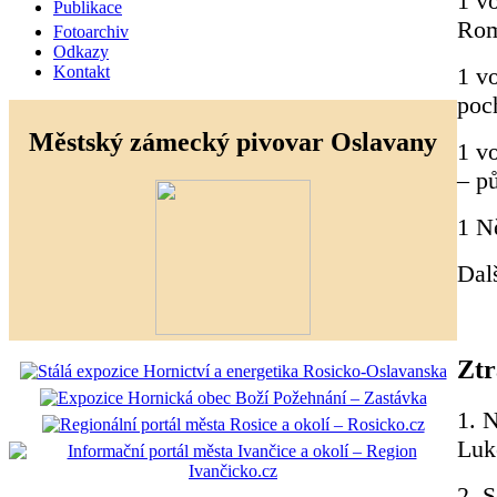
1 v
Publikace
Rom
Fotoarchiv
Odkazy
1 v
Kontakt
poc
Městský zámecký pivovar Oslavany
1 v
– p
1 N
Dalš
Ztr
1. N
Luk
2. S