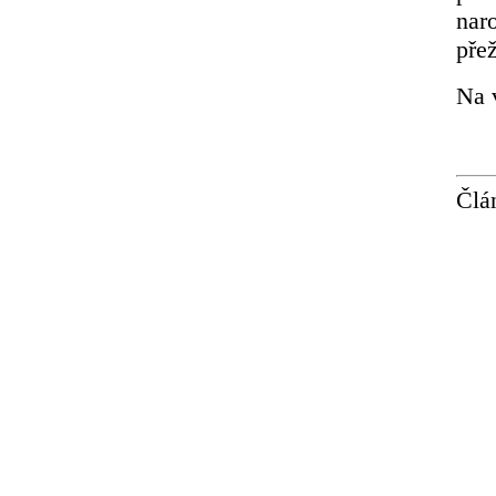
naro
přež
Na 
Člá