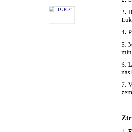
3. B
Luk
4. P
5. M
min
6. L
nás
7. 
zem
Ztr
1. 