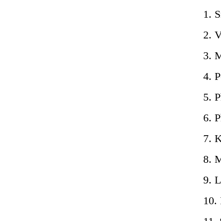
1. 
2. V
3. M
4. P
5. P
6. P
7. K
8. 
9. L
10. 