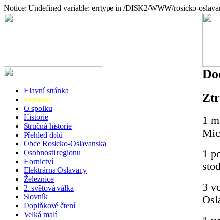
Notice: Undefined variable: errtype in /DISK2/WWW/rosicko-oslava
Do
Hlavní stránka
Ztr
Expozice
O spolku
Historie
1 ma
Stručná historie
Mic
Přehled dolů
Obce Rosicko-Oslavanska
1 p
Osobnosti regionu
Hornictví
sto
Elektrárna Oslavany
Železnice
3 vo
2. světová válka
Slovník
Osl
Doplňkové čtení
Velká malá