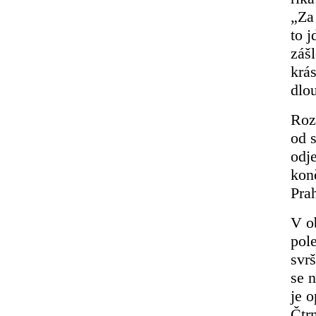
„Za 
to 
záš
krás
dlo
Roz
od s
odje
kon
Pra
V o
pol
svr
se n
je o
Čtrn