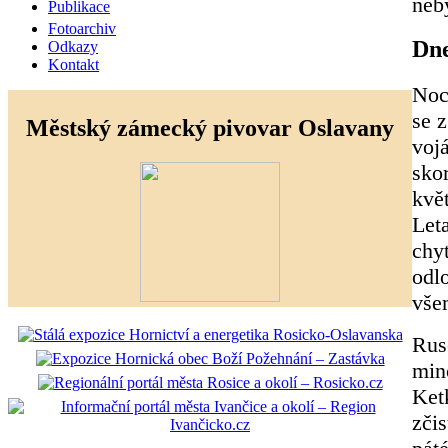
neb
Publikace
Fotoarchiv
Dne
Odkazy
Kontakt
Noc
se z
Městský zámecký pivovar Oslavany
vojá
skor
kvě
Leta
chy
odl
všem
Rus
min
Ket
zčis