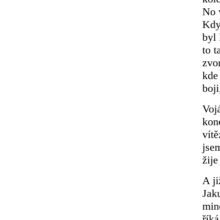
No 
Kdy
byl
to t
zvon
kde 
boji
Voj
kon
vít
jse
žije
A j
Jak
min
říká