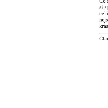
Co 
si 
cel
nej
krás
Člá