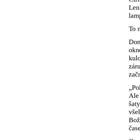
Len
lam
To 
Dom
okn
kulo
záru
zač
„Po
Ale
šaty
všel
Bož
čas