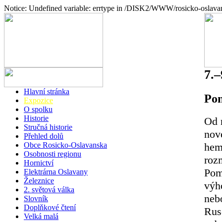
Notice: Undefined variable: errtype in /DISK2/WWW/rosicko-oslava
7.–
Hlavní stránka
Pon
Expozice
O spolku
Historie
Od 
Stručná historie
nov
Přehled dolů
hem
Obce Rosicko-Oslavanska
Osobnosti regionu
roz
Hornictví
Pom
Elektrárna Oslavany
Železnice
výho
2. světová válka
nebo
Slovník
Doplňkové čtení
Ruso
Velká malá