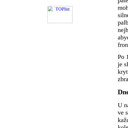
pát
moh
siln
palb
nej
aby
fron
Po 1
je s
kry
zbr
Dne
U n
ve s
kaž
kol