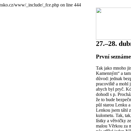
nsko.cz/www/_include/_fce.php on line 444
27.–28. dub
První seznámen
Tak jako mnoho ji
Kamenným“ a tam j
důvod: jednak bezp
pracoviště a mohl 
abych byl pryč. Kd
dohodl s p. Prochá
že to bude bezpečn
půl starou Lenku a
Lenkou jsem táhl z
kulometu. Tak, tak,
lístky a větvičky z
malou Věrkou za mn