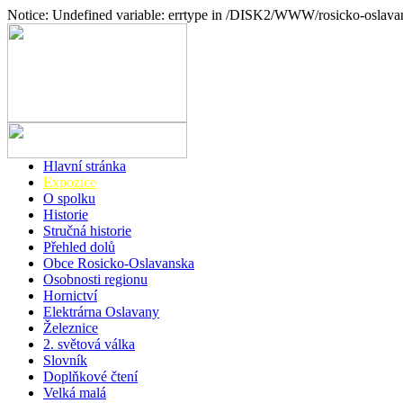
Notice: Undefined variable: errtype in /DISK2/WWW/rosicko-oslava
Hlavní stránka
Expozice
O spolku
Historie
Stručná historie
Přehled dolů
Obce Rosicko-Oslavanska
Osobnosti regionu
Hornictví
Elektrárna Oslavany
Železnice
2. světová válka
Slovník
Doplňkové čtení
Velká malá