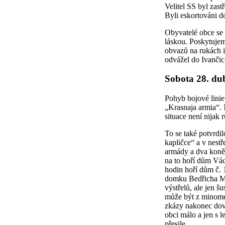
Velitel SS byl zast
Byli eskortováni d
Obyvatelé obce se 
láskou. Poskytujem
obvazů na rukách i
odvážel do Ivančic
Sobota 28. du
Pohyb bojové linie
„Krasnaja armia“. 
situace není nijak 
To se také potvrdi
kapličce“ a v nestř
armády a dva koně
na to hoří dům Vác
hodin hoří dům č. 
domku Bedřicha Mor
výstřelů, ale jen š
může být z minomet
zkázy nakonec dovr
obci málo a jen s 
přesile.