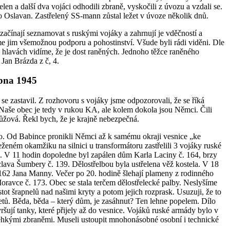
řelen a další dva vojáci odhodili zbraně, vyskočili z úvozu a vzdali se.
o Oslavan. Zastřelený SS-mann zůstal ležet v úvoze několik dnů.
začínají seznamovat s ruskými vojáky a zahrnují je vděčností a
e jim všemožnou podporu a pohostinství. Všude byli rádi viděni. Dle
 hlavách vidíme, že je dost raněných. Jednoho těžce raněného
 Jan Brázda z č, 4.
bna 1945
 se zastavil. Z rozhovoru s vojáky jsme odpozorovali, že se říká
Naše obec je tedy v rukou KA, ale kolem dokola jsou Němci. Čili
růžová. Řekl bych, že je krajně nebezpečná.
lo. Od Babince pronikli Němci až k samému okraji vesnice „ke
eženém okamžiku na silnici u transformátoru zastřelili 3 vojáky ruské
. V 11 hodin dopoledne byl zapálen dům Karla Laciny č. 164, brzy
lava Šumbery č. 139. Dělostřelbou byla ustřelena věž kostela. V 18
162 Jana Manny. Večer po 20. hodině šlehají plameny z rodinného
avce č. 173. Obec se stala terčem dělostřelecké palby. Neslyšíme
ustot šrapnelů nad našimi kryty a potom jejich rozprask. Usuzuji, že to
ů. Běda, běda – který dům, je zasáhnut? Ten lehne popelem. Dílo
šují tanky, které přijely až do vesnice. Vojáků ruské armády bylo v
lehkými zbraněmi. Museli ustoupit mnohonásobné osobní i technické