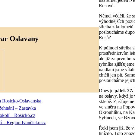
nás střílel jeden N
Rusové.
Němci věděli, že se
výhodnějších pozic 
střelba z kulometů 
posloucháme dupot
var Oslavany
Rusů?
K půlnoci střelba 
prostřednictvím le
ale již za prvního
rybníka zjišťujeme
na dlani jsme víta
chtěli jen pít. Sam
posloucháme jejich
Dnes je
pátek 27.
na oslavy, když je
sklepě. Zjišťujeme
ve směru na Popov
Okrouhlíku, na Ka
Syřinech, ve Bzovc
Řekl jsem již, že 
hnízdo. Toto zpozor