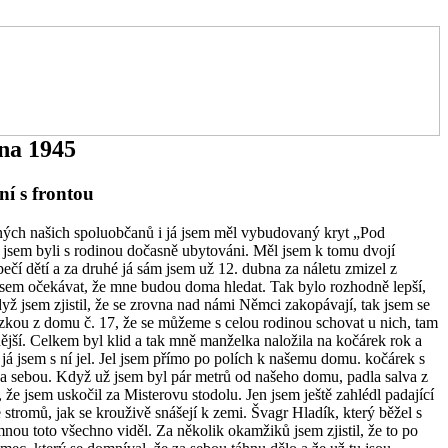
na 1945
í s frontou
ných našich spoluobčanů i já jsem měl vybudovaný kryt „Pod
sem byli s rodinou dočasně ubytováni. Měl jsem k tomu dvojí
ečí dětí a za druhé já sám jsem už 12. dubna za náletu zmizel z
jsem očekávat, že mne budou doma hledat. Tak bylo rozhodně lepší,
yž jsem zjistil, že se zrovna nad námi Němci zakopávají, tak jsem se
zkou z domu č. 17, že se můžeme s celou rodinou schovat u nich, tam
ější. Celkem byl klid a tak mně manželka naložila na kočárek rok a
 já jsem s ní jel. Jel jsem přímo po polích k našemu domu. kočárek s
a sebou. Když už jsem byl pár metrů od našeho domu, padla salva z
 že jsem uskočil za Misterovu stodolu. Jen jsem ještě zahlédl padající
e stromů, jak se krouživě snášejí k zemi. Švagr Hladík, který běžel s
ou toto všechno viděl. Za několik okamžiků jsem zjistil, že to po