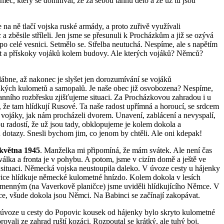
ěmec, který se domníval, že za sebou táhnu dělo a že už tu jsou
 na ně tlačí vojska ruské armády, a proto zuřivě využívali
a zběsile stříleli. Jen jsme se přesunuli k Procházkům a již se ozývá
po celé vesnici. Setmělo se. Střelba neutuchá. Nespíme, ale s napětím
 a přískoky vojáků kolem budovy. Ale kterých vojáků? Němců?
slábne, až nakonec je slyšet jen dorozumívání se vojáků
hkých kulometů a samopalů. Je naše obec již osvobozena? Nespíme,
 ranního rozbřesku zjišťujeme situaci. Za Procházkovou zahradou i u
, že tam hlídkují Rusové. Ta naše radost upřímná a horoucí, se srdcem
li vojáky, jak nám procházeli dvorem. Unavení, zablácení a nevyspalí,
ou radostí, že už jsou tady, obklopujeme je kolem dokola a
 dotazy. Snesli bychom jim, co jenom by chtěli. Ale oni kdepak!
 května 1945
. Manželka mi připomíná, že mám svátek. Ale není čas
 válka a fronta je v pohybu. A potom, jsme v cizím domě a ještě ve
 situaci. Německá vojska neustoupila daleko. V úvoze cesty u hájenky
ice hlídkuje německé kulometné hnízdo. Kolem dokola v lesích
menným (na Vaverkově planičce) jsme uviděli hlídkujícího Němce. V
e, všude dokola jsou Němci. Na Babinci se začínají zakopávat.
v úvoze u cesty do Popovic kousek od hájenky bylo skryto kulometné
ovali ze zahrad ruští kozáci. Rozpoutal se krátký, ale tuhý boj.