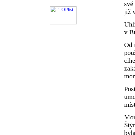
své 
již 
Uhl
v Br
Od 
pou
cih
zak
mor
Pos
umo
míst
Mor
Štý
byl