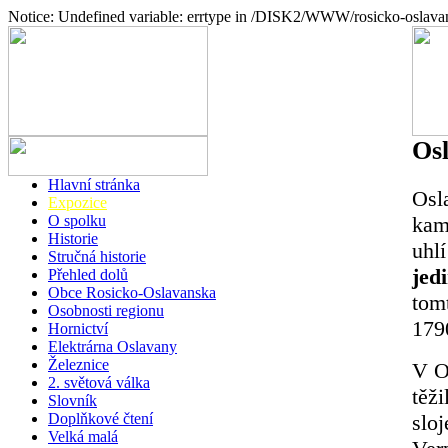
Notice: Undefined variable: errtype in /DISK2/WWW/rosicko-oslava
Osl
Hlavní stránka
Osl
Expozice
kam
O spolku
Historie
uhl
Stručná historie
jed
Přehled dolů
Obce Rosicko-Oslavanska
tomt
Osobnosti regionu
179
Hornictví
Elektrárna Oslavany
Železnice
V O
2. světová válka
těži
Slovník
sloj
Doplňkové čtení
Velká malá