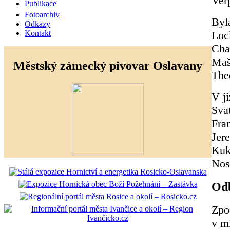
Ver
Publikace
Fotoarchiv
Byla
Odkazy
Loc
Kontakt
Char
Maš
Městský zámecký pivovar Oslavany
The
V ji
Sva
Fran
Jer
Kuk
Nos
Odb
Zpo
v m