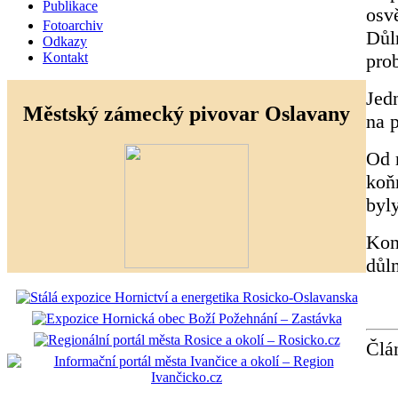
Publikace
osv
Fotoarchiv
Důl
Odkazy
prob
Kontakt
Jed
Městský zámecký pivovar Oslavany
na 
Od 
koň
byl
Kon
důl
Člá