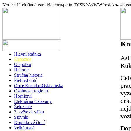
Notice: Undefined variable: errtype in /DISK2/WWW/rosicko-oslava
Kon
Hlavní stránka
Asi 
Expozice
Kuk
O spolku
Historie
Stručná historie
Cel
Přehled dolů
pra
Obce Rosicko-Oslavanska
Osobnosti regionu
vyzd
Hornictví
des
Elektrárna Oslavany
Železnice
nej
2. světová válka
vozí
Slovník
Doplňkové čtení
Dop
Velká malá