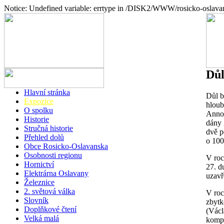
Notice: Undefined variable: errtype in /DISK2/WWW/rosicko-oslava
Dů
Hlavní stránka
Důl b
Expozice
hloub
O spolku
Annou
Historie
dány 
Stručná historie
dvě p
Přehled dolů
o 100
Obce Rosicko-Oslavanska
Osobnosti regionu
V roc
Hornictví
27. d
Elektrárna Oslavany
uzavř
Železnice
2. světová válka
V roc
Slovník
zbytk
Doplňkové čtení
(Václ
Velká malá
kompl